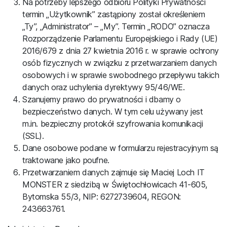
Na potrzeby lepszego odbioru Polityki Prywatności
termin „Użytkownik” zastąpiony został określeniem
„Ty”, „Administrator” – „My”. Termin „RODO” oznacza
Rozporządzenie Parlamentu Europejskiego i Rady (UE)
2016/679 z dnia 27 kwietnia 2016 r. w sprawie ochrony
osób fizycznych w związku z przetwarzaniem danych
osobowych i w sprawie swobodnego przepływu takich
danych oraz uchylenia dyrektywy 95/46/WE.
Szanujemy prawo do prywatności i dbamy o
bezpieczeństwo danych. W tym celu używany jest
m.in. bezpieczny protokół szyfrowania komunikacji
(SSL).
Dane osobowe podane w formularzu rejestracyjnym są
traktowane jako poufne.
Przetwarzaniem danych zajmuje się Maciej Loch IT
MONSTER z siedzibą w Świętochłowicach 41-605,
Bytomska 55/3, NIP: 6272739604, REGON:
243663761.