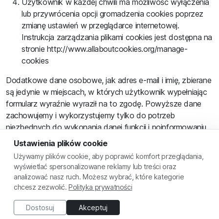
Użytkownik w każdej chwili ma możliwość wyłączenia
lub przywrócenia opcji gromadzenia cookies poprzez
zmianę ustawień w przeglądarce internetowej.
Instrukcja zarządzania plikami cookies jest dostępna na
stronie http://www.allaboutcookies.org/manage-
cookies
Dodatkowe dane osobowe, jak adres e-mail i imię, zbierane
są jedynie w miejscach, w których użytkownik wypełniając
formularz wyraźnie wyraził na to zgodę. Powyższe dane
zachowujemy i wykorzystujemy tylko do potrzeb
niezbędnych do wykonania danej funkcji i poinformowaniu
użytkownika o zmianach w ramach platformy lub pojawieniu
Ustawienia plików cookie
się nowych materiałów video w panelu klienta.
Używamy plików cookie, aby poprawić komfort przeglądania,
wyświetlać spersonalizowane reklamy lub treści oraz
analizować nasz ruch. Możesz wybrać, które kategorie
© 2026 Akademia Mieszkanicznika
| Wspierane przez
Skyier
chcesz zezwolić.
Polityka prywatności
Ustawienia plików cookie
|
Regulamin
|
Polityka prywatności
|
Kontakt
Dostosuj
Akceptuj